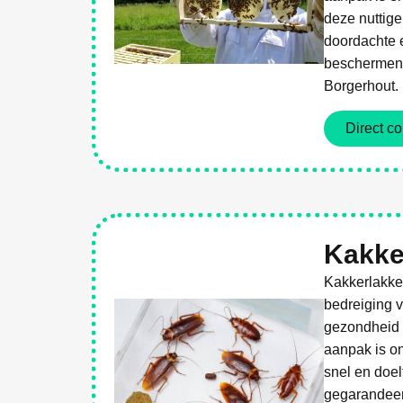
deze nuttige
doordachte e
beschermen.
Borgerhout.
Direct co
Weg Met Ongediert
Kakke
Kakkerlakke
bedreiging 
gezondheid 
aanpak is o
snel en doel
gegarandeer