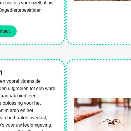
r risico’s voor uzelf of uw
Ongediertebestrijder
ntact
es
n
n vooral tijdens de
n uitgroeien tot een ware
 aanpak biedt een
e oplossing voor het
an mieren en het
an herhaalde overlast,
o’s voor uw leefomgeving.