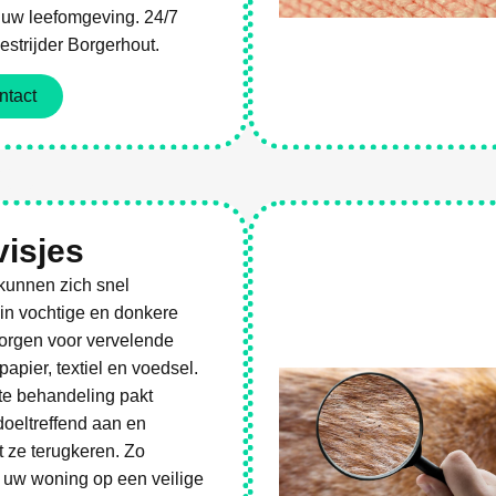
r uw leefomgeving. 24/7
strijder Borgerhout.
ntact
es
visjes
 kunnen zich snel
in vochtige en donkere
zorgen voor vervelende
apier, textiel en voedsel.
te behandeling pakt
 doeltreffend aan en
 ze terugkeren. Zo
 uw woning op een veilige