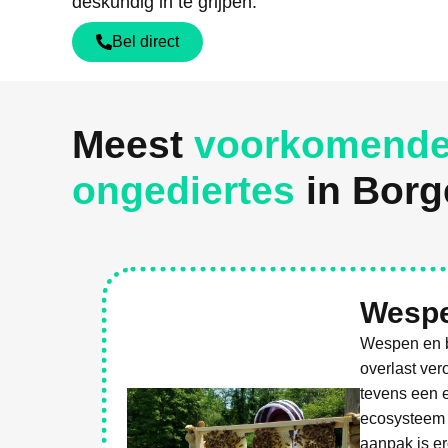
deskundig in te grijpen.
Bel direct
Meest
voorkomend
ongediertes
in Borg
Wespe
Wespen en b
overlast ver
tevens een e
ecosysteem 
aanpak is er