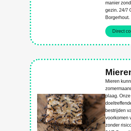
manier zonde
gezin. 24/7 
Borgerhout.
Direct co
Weg Met Ongediert
Miere
Mieren kunne
zomermaande
plaag. Onze
doeltreffend
bestrijden v
voorkomen v
zonder risic