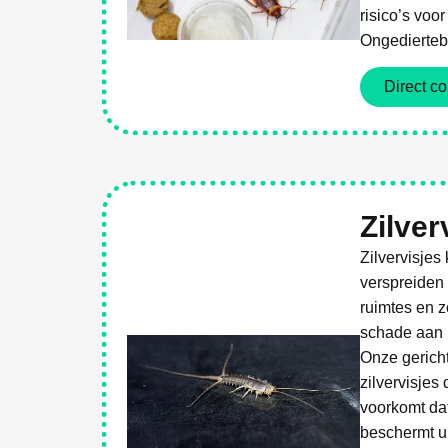
risico’s voo
Ongediertebe
Direct co
Weg Met Ongediert
Zilver
Zilvervisjes
verspreiden 
ruimtes en 
schade aan p
Onze gerich
zilvervisjes
voorkomt dat
beschermt u