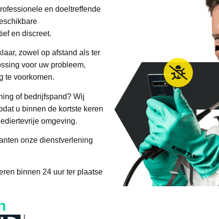
professionele en doeltreffende
beschikbare
ief en discreet.
aar, zowel op afstand als ter
lossing voor uw probleem,
g te voorkomen.
ing of bedrijfspand? Wij
dat u binnen de kortste keren
ediertevrije omgeving.
lanten onze dienstverlening
ren binnen 24 uur ter plaatse
n