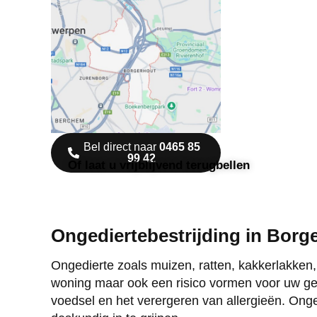
Bel direct naar
0465 85
99 42
Of laat u vrijblijvend terugbellen
Ongediertebestrijding in Bor
Ongedierte zoals muizen, ratten, kakkerlakken
woning maar ook een risico vormen voor uw ge
voedsel en het verergeren van allergieën. Onge