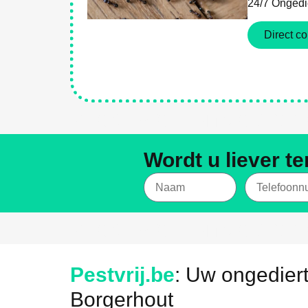
24/7 Ongedie
Direct co
Weg Met Ongediert
Wordt u liever t
Weg Met Ongediert
Pestvrij.be
: Uw ongediert
Borgerhout