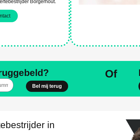
rtebestrijder Borgerhout.
ntact
es
eruggebeld?
Of
Bel mij terug
es
ebestrijder in