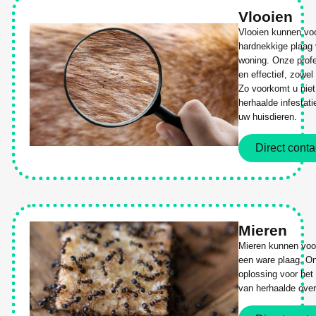
Vlooien
Vlooien kunnen vo
hardnekkige plaag 
woning. Onze profe
en effectief, zowe
Zo voorkomt u niet
herhaalde infestat
uw huisdieren.
Direct conta
Mieren
Mieren kunnen voor
een ware plaag. On
oplossing voor het
van herhaalde over