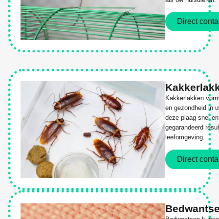
Direct conta
Kakkerlak
Kakkerlakken vorm
en gezondheid in 
deze plaag snel en 
gegarandeerd resul
leefomgeving.
Direct conta
Bedwants