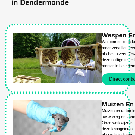
in Dendermonde
Wespen En
Wespen en bijen ku
maar vervullen tev
als bestuivers. On
deze nuttige insec
manier te bescher
Direct conta
Muizen En
Muizen en ratten k
uw woning en vorm
Onze werkwijze is g
deze knaagdieren, 
als uw huisdieren.