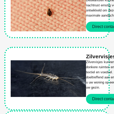
Bedwantsen kunne
nachtrust ernstig 
ontwikkeld om deze
maximale aandacht 
Direct conta
Zilvervisje
Zilvervisjes kunne
donkere ruimtes en
textiel en voedsel.
doeltreffend aan e
u uw woning op een 
uw gezin.
Direct conta