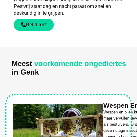
Pestvrij staat dag en nacht paraat om snel en
deskundig in te grijpen.
Bel direct
Meest
voorkomende ongediertes
in Genk
Wespen En
Wespen en bijen ku
maar vervullen tev
als bestuivers. On
deze nuttige insec
manier te bescherm