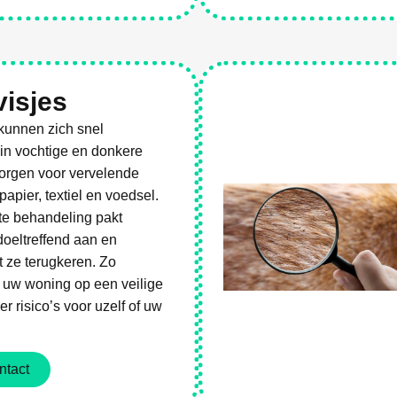
es
visjes
 kunnen zich snel
in vochtige en donkere
zorgen voor vervelende
apier, textiel en voedsel.
te behandeling pakt
 doeltreffend aan en
 ze terugkeren. Zo
 uw woning op een veilige
r risico’s voor uzelf of uw
ntact