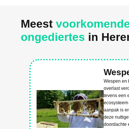
Meest
voorkomend
ongediertes
in Here
Wespe
Wespen en b
overlast ver
tevens een e
ecosysteem 
aanpak is er
deze nuttige
doordachte e