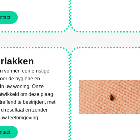
.
ntact
es
rlakken
n vormen een ernstige
voor de hygiëne en
in uw woning. Onze
ntwikkeld om deze plaag
treffend te bestrijden, met
d resultaat en zonder
r uw leefomgeving.
ntact