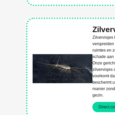
Weg Met Ongediert
Zilver
Zilvervisjes
verspreiden 
ruimtes en 
schade aan p
Onze gerich
zilvervisjes
voorkomt dat
beschermt u
manier zonde
gezin.
Direct co