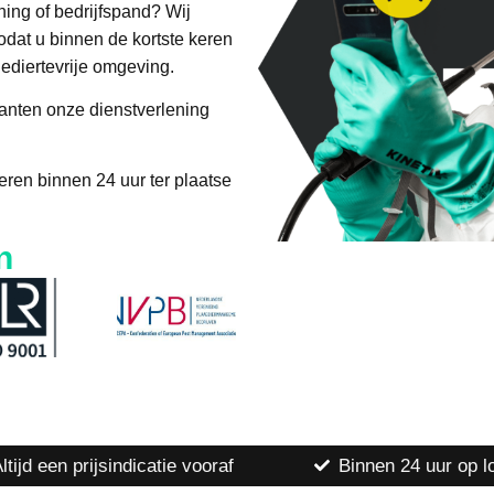
ing of bedrijfspand? Wij
dat u binnen de kortste keren
ediertevrije omgeving.
anten onze dienstverlening
ren binnen 24 uur ter plaatse
n
ltijd een prijsindicatie vooraf
Binnen 24 uur op l