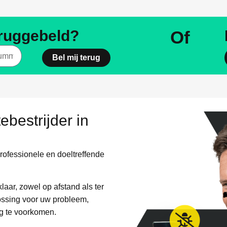
es
eruggebeld?
Of
Bel mij terug
es
ebestrijder in
professionele en doeltreffende
aar, zowel op afstand als ter
lossing voor uw probleem,
g te voorkomen.