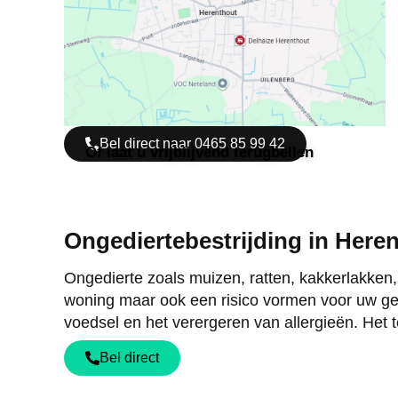
Bel direct naar 0465 85 99 42
Of laat u vrijblijvend terugbellen
Ongediertebestrijding in Here
Ongedierte zoals muizen, ratten, kakkerlakken
woning maar ook een risico vormen voor uw ge
voedsel en het verergeren van allergieën. Het t
Bel direct