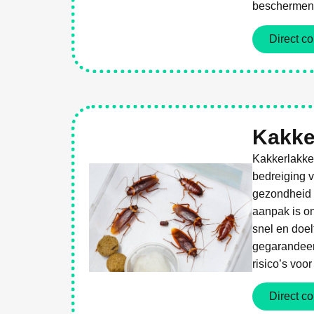
beschermen
Direct co
Weg Met Ongediert
Kakke
Kakkerlakke
bedreiging 
gezondheid 
aanpak is o
snel en doel
gegarandeer
risico’s voo
Direct co