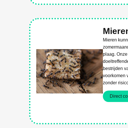
Weg Met Ongediert
Miere
Mieren kunne
zomermaande
plaag. Onze
doeltreffend
bestrijden v
voorkomen v
zonder risic
Direct co