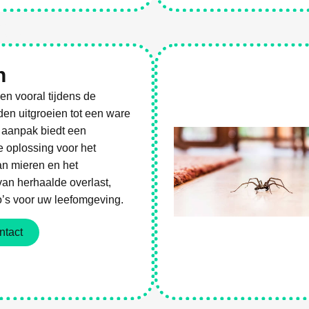
es
n
n vooral tijdens de
n uitgroeien tot een ware
 aanpak biedt een
e oplossing voor het
an mieren en het
an herhaalde overlast,
o’s voor uw leefomgeving.
ntact