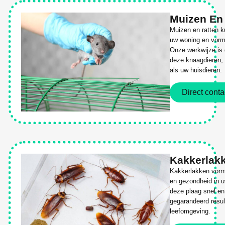
Muizen En
Muizen en ratten k
uw woning en vorm
Onze werkwijze is g
deze knaagdieren, 
als uw huisdieren.
Direct conta
Kakkerlak
Kakkerlakken vorm
en gezondheid in 
deze plaag snel en 
gegarandeerd resul
leefomgeving.