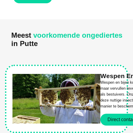
Meest
voorkomende ongediertes
in Putte
Wespen En
Wespen en bijen ku
maar vervullen tev
als bestuivers. On
deze nuttige insec
manier te bescher
Direct conta