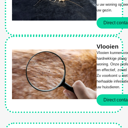
u uw woning op een 
uw gezin.
Direct conta
Vlooien
Vlooien kunnen vo
hardnekkige plaag 
woning. Onze profe
en effectief, zowe
Zo voorkomt u niet
herhaalde infestat
uw huisdieren.
Direct conta