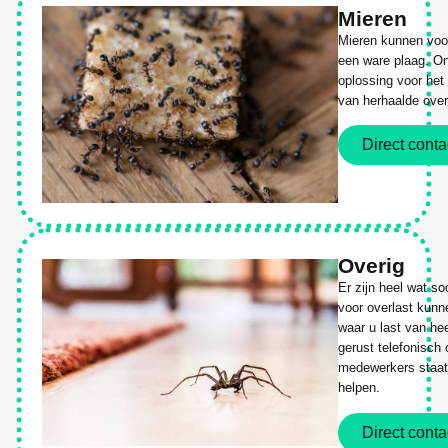
Mieren
Mieren kunnen voor
een ware plaag. On
oplossing voor het
van herhaalde over
Direct conta
Overig
Er zijn heel wat s
voor overlast kunn
waar u last van he
gerust telefonisch
medewerkers staat 
helpen.
Direct conta