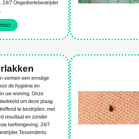
 24/7 Ongediertebestrijder
.
ntact
es
rlakken
n vormen een ernstige
voor de hygiëne en
in uw woning. Onze
ntwikkeld om deze plaag
treffend te bestrijden, met
d resultaat en zonder
r uw leefomgeving. 24/7
strijder Tessenderlo.