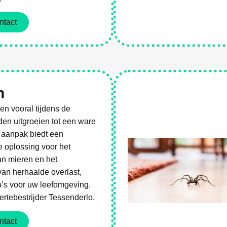
ntact
es
n
n vooral tijdens de
n uitgroeien tot een ware
 aanpak biedt een
e oplossing voor het
an mieren en het
an herhaalde overlast,
o’s voor uw leefomgeving.
rtebestrijder Tessenderlo.
ntact