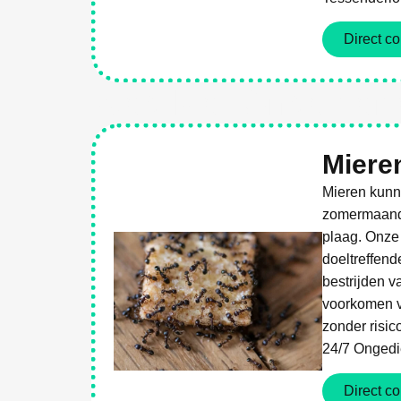
Direct co
Weg Met Ongediert
Miere
Mieren kunne
zomermaande
plaag. Onze
doeltreffend
bestrijden v
voorkomen v
zonder risic
24/7 Ongedie
Direct co