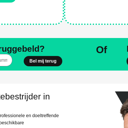
es
eruggebeld?
Of
Bel mij terug
es
ebestrijder in
professionele en doeltreffende
 beschikbare