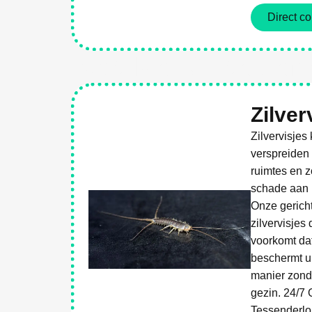
Direct co
Weg Met Ongediert
Zilver
Zilvervisjes
verspreiden 
ruimtes en 
schade aan p
Onze gerich
zilvervisjes
voorkomt dat
beschermt u
manier zonde
gezin. 24/7 
Tessenderlo