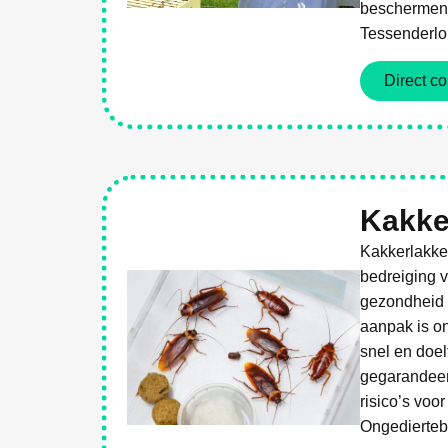
beschermen.
Tessenderlo
Direct co
Weg Met Ongediert
Kakke
Kakkerlakke
bedreiging 
gezondheid 
aanpak is o
snel en doel
gegarandeer
risico’s voo
Ongediertebe