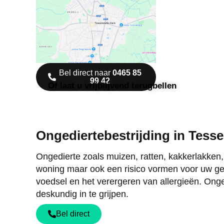
Bel direct naar
0465 85
99 42
Of laat u vrijblijvend terugbellen
Ongediertebestrijding in Tess
Ongedierte zoals muizen, ratten, kakkerlakken
woning maar ook een risico vormen voor uw ge
voedsel en het verergeren van allergieën. Onge
deskundig in te grijpen.
Bel direct