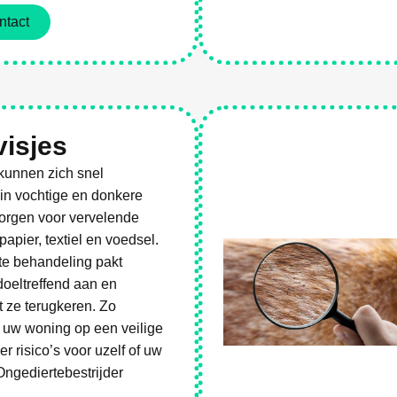
ntact
es
visjes
 kunnen zich snel
in vochtige en donkere
zorgen voor vervelende
apier, textiel en voedsel.
te behandeling pakt
 doeltreffend aan en
 ze terugkeren. Zo
 uw woning op een veilige
r risico’s voor uzelf of uw
Ongediertebestrijder
.