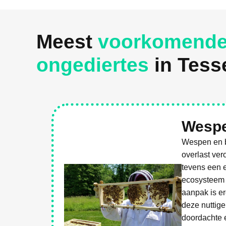
Meest
voorkomend
ongediertes
in Tess
Wespe
Wespen en b
overlast ver
tevens een e
ecosysteem 
aanpak is er
deze nuttige
doordachte e