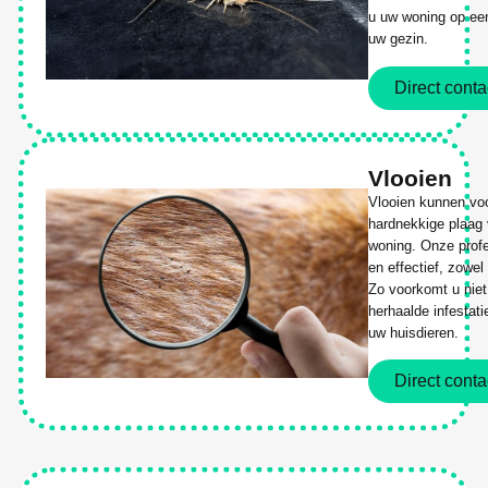
u uw woning op een 
uw gezin.
Direct conta
Vlooien
Vlooien kunnen vo
hardnekkige plaag 
woning. Onze profe
en effectief, zowe
Zo voorkomt u niet
herhaalde infestat
uw huisdieren.
Direct conta