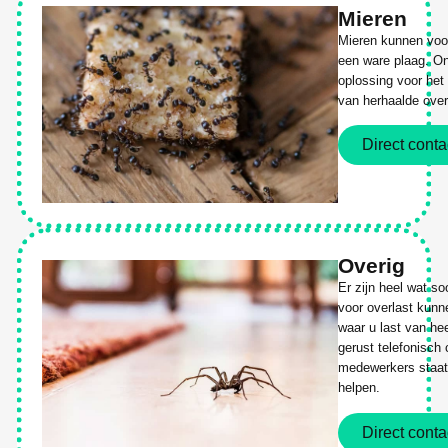
Mieren
Mieren kunnen voor
een ware plaag. On
oplossing voor het
van herhaalde over
Direct conta
Overig
Er zijn heel wat s
voor overlast kunn
waar u last van he
gerust telefonisch
medewerkers staat 
helpen.
Direct conta