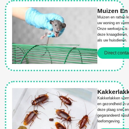
Muizen En
Muizen en ratten k
uw woning en vorm
Onze werkwijze is g
deze knaagdieren, 
als uw huisdieren.
Direct conta
Kakkerlak
Kakkerlakken vorm
en gezondheid in 
deze plaag snel en 
gegarandeerd resul
leefomgeving.