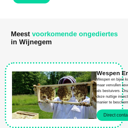
Meest
voorkomende ongediertes
in Wijnegem
Wespen En
Wespen en bijen ku
maar vervullen tev
als bestuivers. On
deze nuttige insec
manier te bescher
Direct conta