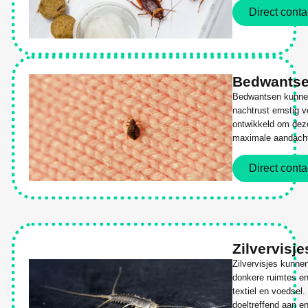
Direct conta
Bedwants
Bedwantsen kunne
nachtrust ernstig 
ontwikkeld om deze
maximale aandacht 
Direct conta
Zilvervisje
Zilvervisjes kunne
donkere ruimtes en
textiel en voedsel.
doeltreffend aan e