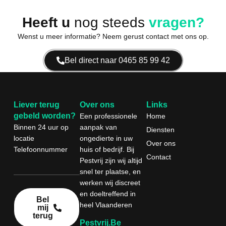
Heeft u
nog steeds
vragen?
Wenst u meer informatie? Neem gerust contact met ons op.
Bel direct naar 0465 85 99 42
Liever terug
Over ons
Links
gebeld worden?
Een professionele
Home
Binnen 24 uur
op
aanpak van
Diensten
locatie
ongedierte in uw
Over ons
Telefoonnummer
huis of bedrijf. Bij
Contact
Pestvrij zijn wij altijd
snel ter plaatse, en
werken wij discreet
en doeltreffend in
Bel
heel Vlaanderen
mij
terug
Pestvrij.be