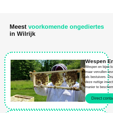
Meest
voorkomende ongediertes
in Wilrijk
Wespen En
Wespen en bijen ku
maar vervullen tev
als bestuivers. On
deze nuttige insec
manier te bescher
Direct conta