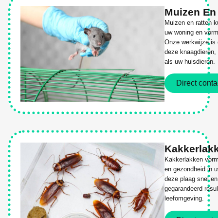
Muizen En
Muizen en ratten k
uw woning en vorm
Onze werkwijze is g
deze knaagdieren, 
als uw huisdieren.
Direct conta
Kakkerlak
Kakkerlakken vorm
en gezondheid in 
deze plaag snel en 
gegarandeerd resul
leefomgeving.