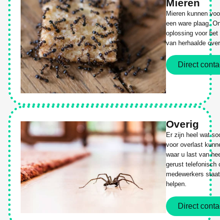
Mieren
Mieren kunnen voor
een ware plaag. On
oplossing voor het
van herhaalde over
Direct conta
Overig
Er zijn heel wat s
voor overlast kunn
waar u last van he
gerust telefonisch
medewerkers staat 
helpen.
Direct conta