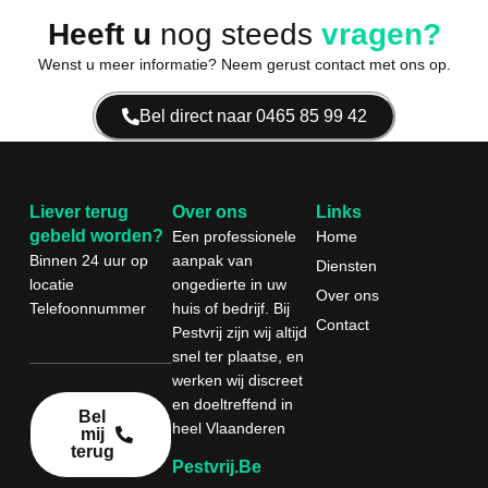
Heeft u
nog steeds
vragen?
Wenst u meer informatie? Neem gerust contact met ons op.
Bel direct naar 0465 85 99 42
Liever terug
Over ons
Links
gebeld worden?
Een professionele
Home
Binnen 24 uur
op
aanpak van
Diensten
locatie
ongedierte in uw
Over ons
Telefoonnummer
huis of bedrijf. Bij
Contact
Pestvrij zijn wij altijd
snel ter plaatse, en
werken wij discreet
en doeltreffend in
Bel
heel Vlaanderen
mij
terug
Pestvrij.be