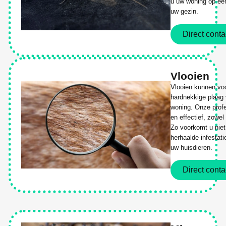
u uw woning op een 
uw gezin.
Direct conta
Vlooien
Vlooien kunnen vo
hardnekkige plaag 
woning. Onze profe
en effectief, zowe
Zo voorkomt u niet
herhaalde infestat
uw huisdieren.
Direct conta