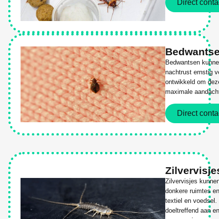
Direct conta
Bedwants
Bedwantsen kunne
nachtrust ernstig 
ontwikkeld om deze
maximale aandacht 
Direct conta
Zilvervisje
Zilvervisjes kunne
donkere ruimtes en
textiel en voedsel.
doeltreffend aan e