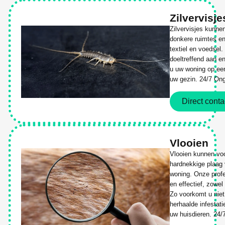
Zilvervisje
Zilvervisjes kunne
donkere ruimtes en
textiel en voedsel.
doeltreffend aan e
u uw woning op een 
uw gezin. 24/7 Ong
Direct conta
Vlooien
Vlooien kunnen vo
hardnekkige plaag 
woning. Onze profe
en effectief, zowe
Zo voorkomt u niet
herhaalde infestat
uw huisdieren. 24/