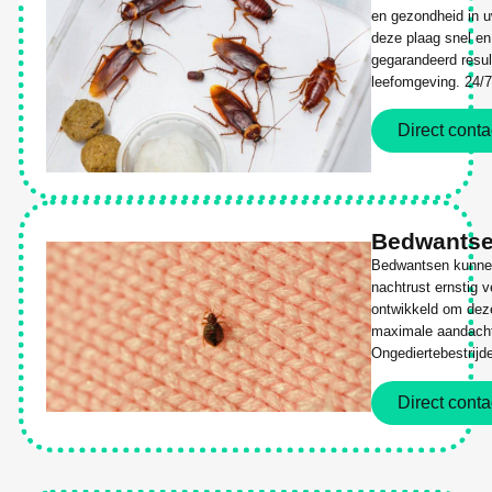
en gezondheid in 
deze plaag snel en 
gegarandeerd resul
leefomgeving. 24/7
Direct conta
Bedwants
Bedwantsen kunne
nachtrust ernstig 
ontwikkeld om deze
maximale aandacht 
Ongediertebestrijd
Direct conta