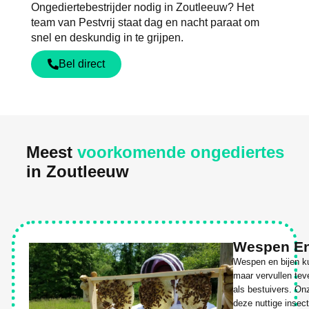
Ongediertebestrijder nodig in Zoutleeuw? Het
team van Pestvrij staat dag en nacht paraat om
snel en deskundig in te grijpen.
Bel direct
Meest
voorkomende ongediertes
in Zoutleeuw
Wespen En
Wespen en bijen ku
maar vervullen tev
als bestuivers. On
deze nuttige insec